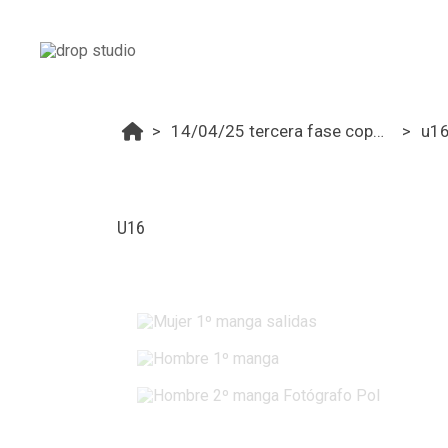
14/04/25 tercera fase copa de andalucia u14/u16
u1
U16
Mujer 1º manga salidas
Hombre 1º manga
Hombre 2º manga Fotógrafo Pol