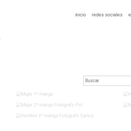
inicio
redes sociales
e
6
Mujer 1º manga
Mujer 2º manga Fotógrafo Pol
Hombre 2º manga Fotógrafo Carlos