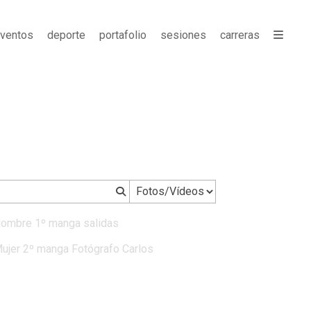
ventos
deporte
portafolio
sesiones
carreras
Hombre 1º manga salidas
Mujer 2º manga Fotógrafo Carlos