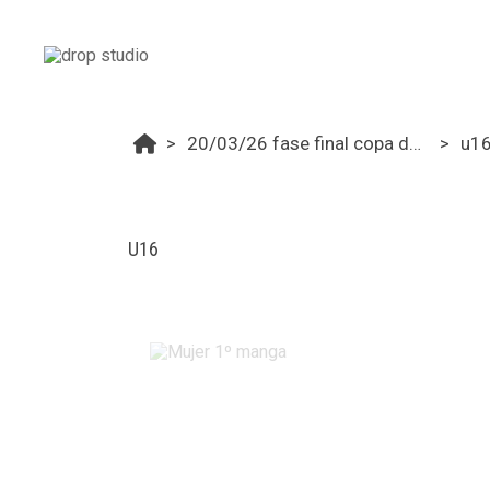
20/03/26 fase final copa de españa vorariu sg u14/u16
u1
U16
Mujer 1º manga