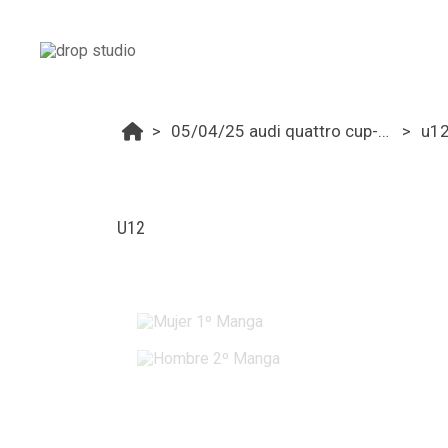
05/04/25 audi quattro cup-carolina ruiz challenge 2025
u1
U12
Mujer 1º Manga
Hombre 2º Manga