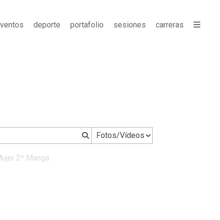
ventos
deporte
portafolio
sesiones
carreras
Mujer 2º Manga